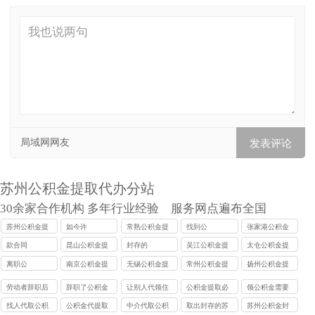
局域网网友
苏州公积金提取代办
分站
30余家合作机构 多年行业经验 服务网点遍布全国
苏州公积金提
如今许
常熟公积金提
找到公
张家港公积金
取代办
取代办
提取代办
款合同
昆山公积金提
封存的
吴江公积金提
太仓公积金提
取代办
取代办
取代办
离职公
南京公积金提
无锡公积金提
常州公积金提
扬州公积金提
取代办
取代办
取代办
取代办
劳动者辞职后
辞职了公积金
让别人代领住
公积金提取必
领公积金需要
如何取公积金?
怎么提取出来?
房公积金需要
须本人亲自到
带什么证件
找人代取公积
公积金代提取
中介代取公积
取出封存的苏
苏州公积金封